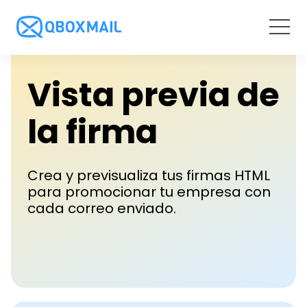
SERVICIOS
Vista previa de
Email Hosting
SOLUCIONES
la firma
Control Panel
Para Revendedores
RECURSOS
Webmail
Crea y previsualiza tus firmas HTML
Para Empresas
para promocionar tu empresa con
Nuestros recursos
Copia de seguridad automática
cada correo enviado.
PRECIOS
Para Proveedores de Hosting
Email Archive
Blog y noticias
Email Hosting
ACCESO
API
Materiales PDF
Precios para Revendedores
Email Security
Webinar
Webmail