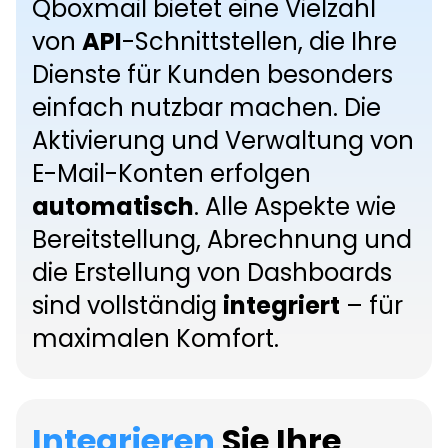
Qboxmail bietet eine Vielzahl
UNTERNEHMEN
Preise für Unternehmen
Email Delivery
Toolbox
Control Panel
von
API
-Schnittstellen, die Ihre
Email Delivery
Kontakt
Dienste für Kunden besonders
SPRACHE
Email Delivery
Status Page
Email Archive
einfach nutzbar machen. Die
Preise für E-Mail Delivery
Über uns
Zusatzleistungen
Dokumentation
DE
Mail Time Machine
Aktivierung und Verwaltung von
Karriere
E-Mail-Konten erfolgen
EN
Importe und Migrationen
Vollständige Dokumentation
Kundenbereich
automatisch
. Alle Aspekte wie
ES
E-Mail-Log-Analyse
Anpassungen
Bereitstellung, Abrechnung und
die Erstellung von Dashboards
FR
White Label
Abrechnung
sind vollständig
integriert
– für
IT
Mehrstufiges Control Panel
Konfigurationen
maximalen Komfort.
Zentrale E-Mail-Signaturen
API
Antimalware Premium
Control Panel
Integrieren
Sie Ihre