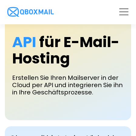
LEISTUNGEN
API
für E-Mail-
Email Hosting
LÖSUNGEN
Hosting
Control Panel
Für Wiederverkäufer
RESSOURCEN
Webmail
Erstellen Sie Ihren Mailserver in der
Für Unternehmen
Cloud per API und integrieren Sie ihn
Unsere Ressourcen
Mail Time Machine
in Ihre Geschäftsprozesse.
PREISE
Für Hosting Provider
Email archive
Blog & News
Email Hosting
LOGIN
API
PDF-Broschüren
Preise für Wiederverkäufer
Email Security
Webinar
Webmail