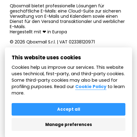
Qboxmail bietet professionelle Lösungen für
geschäftliche
E-Mails
: eine Cloud-Suite zur sicheren
Verwaltung von
E-Mails
und Kalendern sowie einen
Dienst für den Versand transaktionaler und werblicher
E-Mails
.
Hergestellt mit ❤ in Europa
© 2026 Qboxmail S.r.l. | VAT 02338120971
This website uses cookies
Cookies help us improve our services. This website
uses technical, first-party, and third-party cookies.
Folgen Sie uns in den sozialen Netzwerken, um
auf dem Laufenden zu bleiben
Some third-party cookies may also be used for
profiling purposes. Read our
Cookie Policy
to learn
more.
English
Español
Deutsch
Italiano
Accept all
Français
Manage preferences