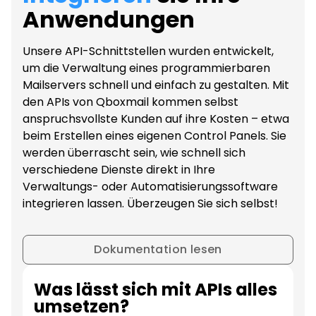
Account Takeover Protection
Webmail
Anwendungen
WHMCS-Modul
Email Delivery
Unsere API-Schnittstellen wurden entwickelt,
um die Verwaltung eines programmierbaren
WHMCS-Modul
Mailservers schnell und einfach zu gestalten. Mit
den APIs von Qboxmail kommen selbst
anspruchsvollste Kunden auf ihre Kosten – etwa
beim Erstellen eines eigenen Control Panels. Sie
werden überrascht sein, wie schnell sich
verschiedene Dienste direkt in Ihre
Verwaltungs- oder Automatisierungssoftware
integrieren lassen. Überzeugen Sie sich selbst!
Dokumentation lesen
Was lässt sich mit APIs alles
umsetzen?